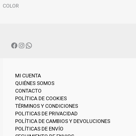
N
COLOR
A
C
A
T
E
G
FACEBOOK
INSTAGRAM
WHATSAPP
O
R
Í
A
MI CUENTA
QUIÉNES SOMOS
CONTACTO
POLÍTICA DE COOKIES
TÉRMINOS Y CONDICIONES
POLITICAS DE PRIVACIDAD
POLÍTICA DE CAMBIOS Y DEVOLUCIONES
POLÍTICAS DE ENVÍO