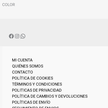
N
COLOR
A
C
A
T
E
G
FACEBOOK
INSTAGRAM
WHATSAPP
O
R
Í
A
MI CUENTA
QUIÉNES SOMOS
CONTACTO
POLÍTICA DE COOKIES
TÉRMINOS Y CONDICIONES
POLITICAS DE PRIVACIDAD
POLÍTICA DE CAMBIOS Y DEVOLUCIONES
POLÍTICAS DE ENVÍO