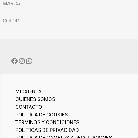
G
MARCA
Í
U
N
COLOR
A
C
A
T
E
G
FACEBOOK
INSTAGRAM
WHATSAPP
O
R
Í
A
MI CUENTA
QUIÉNES SOMOS
CONTACTO
POLÍTICA DE COOKIES
TÉRMINOS Y CONDICIONES
POLITICAS DE PRIVACIDAD
POLÍTICA DE CAMBIOS Y DEVOLUCIONES