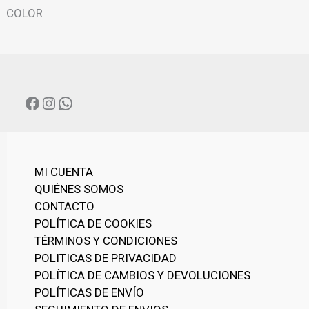
N
COLOR
A
C
A
T
E
G
FACEBOOK
INSTAGRAM
WHATSAPP
O
R
Í
A
MI CUENTA
QUIÉNES SOMOS
CONTACTO
POLÍTICA DE COOKIES
TÉRMINOS Y CONDICIONES
POLITICAS DE PRIVACIDAD
POLÍTICA DE CAMBIOS Y DEVOLUCIONES
POLÍTICAS DE ENVÍO