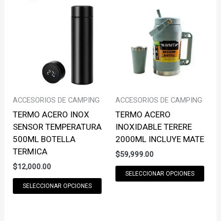
VARIANTS.
VAR
THE
THE
OPTIONS
OPT
MAY
MAY
BE
BE
CHOSEN
CHO
ON
ON
THE
THE
ACCESORIOS DE CAMPING
ACCESORIOS DE CAMPING
PRODUCT
PRO
TERMO ACERO INOX
TERMO ACERO
PAGE
PAG
SENSOR TEMPERATURA
INOXIDABLE TERERE
500ML BOTELLA
2000ML INCLUYE MATE
TERMICA
$
59,999.00
$
12,000.00
THI
SELECCIONAR OPCIONES
THIS
PRO
SELECCIONAR OPCIONES
PRODUCT
HAS
HAS
MUL
MULTIPLE
VAR