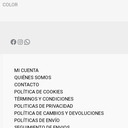
N
COLOR
A
C
A
T
E
G
FACEBOOK
INSTAGRAM
WHATSAPP
O
R
Í
A
MI CUENTA
QUIÉNES SOMOS
CONTACTO
POLÍTICA DE COOKIES
TÉRMINOS Y CONDICIONES
POLITICAS DE PRIVACIDAD
POLÍTICA DE CAMBIOS Y DEVOLUCIONES
POLÍTICAS DE ENVÍO
SEGUIMIENTO DE ENVIOS