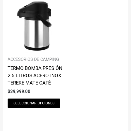
VARIANTS.
THE
THE
OPT
OPTIONS
MAY
MAY
BE
BE
CHO
CHOSEN
ON
ON
THE
THE
PRO
ACCESORIOS DE CAMPING
PRODUCT
PAG
TERMO BOMBA PRESIÓN
PAGE
2.5 LITROS ACERO INOX
TERERE MATE CAFÉ
$
39,999.00
THIS
SELECCIONAR OPCIONES
PRODUCT
HAS
MULTIPLE
VARIANTS.