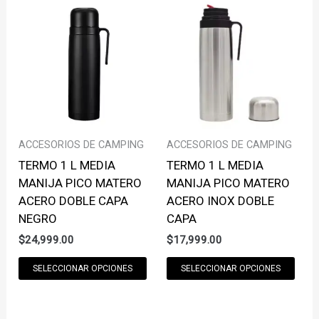
ACCESORIOS DE CAMPING
ACCESORIOS DE CAMPING
TERMO 1 L MEDIA
TERMO 1 L MEDIA
MANIJA PICO MATERO
MANIJA PICO MATERO
ACERO DOBLE CAPA
ACERO INOX DOBLE
NEGRO
CAPA
$
24,999.00
$
17,999.00
THIS
THI
SELECCIONAR OPCIONES
SELECCIONAR OPCIONES
PRODUCT
PRO
HAS
HAS
MULTIPLE
MUL