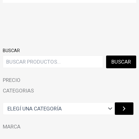
THE
OPTIONS
MAY
BE
CHOSEN
ON
BUSCAR
THE
PRODUCT
BUSCAR
PAGE
PRECIO
CATEGORIAS
E
L
E
G
MARCA
Í
U