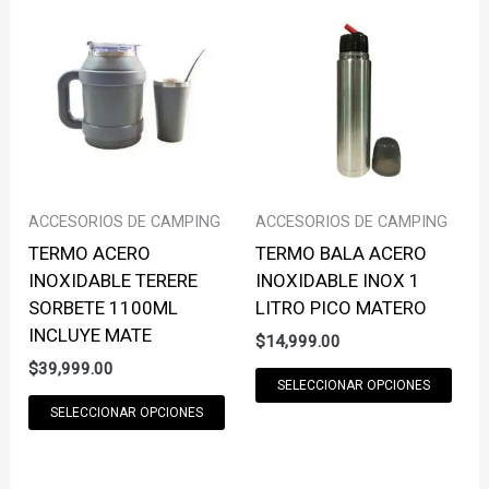
VARIANTS.
THE
THE
OPT
OPTIONS
MAY
MAY
BE
BE
CHO
CHOSEN
ON
ON
THE
THE
PRO
ACCESORIOS DE CAMPING
ACCESORIOS DE CAMPING
PRODUCT
PAG
TERMO ACERO
TERMO BALA ACERO
PAGE
INOXIDABLE TERERE
INOXIDABLE INOX 1
SORBETE 1100ML
LITRO PICO MATERO
INCLUYE MATE
$
14,999.00
$
39,999.00
THI
SELECCIONAR OPCIONES
THIS
PRO
SELECCIONAR OPCIONES
PRODUCT
HAS
HAS
MUL
MULTIPLE
VAR